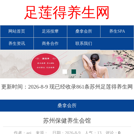
足莲得养生网
网站首页
足浴按摩
桑拿会所
养生SPA
养生资讯
商务合作
联系我们
更新时间：2026-8-9 现已经收录861条苏州足莲得养生网
信息
桑拿会所
苏州保健养生会馆
作者：aqi 来源： 日期：2026-8-9 人气：
13
评论：
0