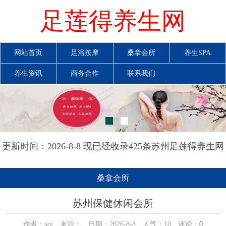
足莲得养生网
网站首页
足浴按摩
桑拿会所
养生SPA
养生资讯
商务合作
联系我们
更新时间：2026-8-8 现已经收录425条苏州足莲得养生网
信息
桑拿会所
苏州保健休闲会所
作者：aqi 来源： 日期：2026-8-8 人气：
10
评论：
0