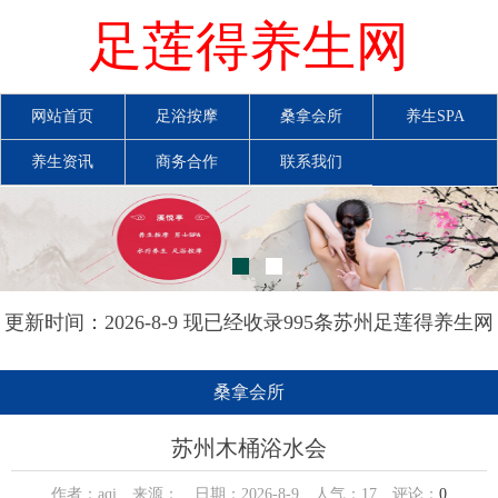
足莲得养生网
网站首页
足浴按摩
桑拿会所
养生SPA
养生资讯
商务合作
联系我们
更新时间：2026-8-9 现已经收录995条苏州足莲得养生网
信息
桑拿会所
苏州木桶浴水会
作者：aqi 来源： 日期：2026-8-9 人气：
17
评论：
0