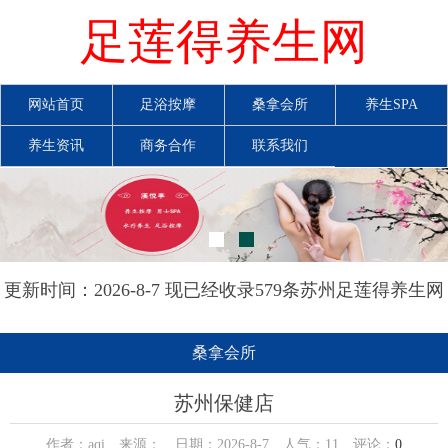
足莲得养生网
网站首页
足浴按摩
桑拿会所
养生SPA
养生资讯
商务合作
联系我们
更新时间：2026-8-7 现已经收录579条苏州足莲得养生网
信息
桑拿会所
苏州保健店
作者：aqi 来源： 日期：2026-8-7 人气：
11
评论：
0