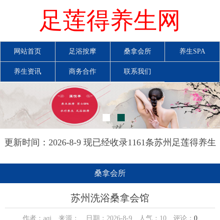
足莲得养生网
网站首页
足浴按摩
桑拿会所
养生SPA
养生资讯
商务合作
联系我们
更新时间：2026-8-9 现已经收录1161条苏州足莲得养生
网信息
桑拿会所
苏州洗浴桑拿会馆
作者：aqi 来源： 日期：2026-8-9 人气：
10
评论：
0